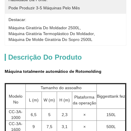
Pode Produzir 3-5 Máquinas Pelo Mês
Destacar:
Máquina Giratória Do Moldador 2500L
, 
Máquina Giratória Termoplástico Do Moldador
, 
Máquina De Molde Giratória Do Sopro 2500L
Descrição Do Produto
Máquina totalmente automático de Rotomolding
Tamanho do assoalho
Modelo
Biggesttank fez
Plataforma
L (m)
W (m)
H (m)
No
da operação
CC-3A-
6,5
5
2,3
×
150L
1000
CC-3A-
9
7,5
3,1
×
500L
1600