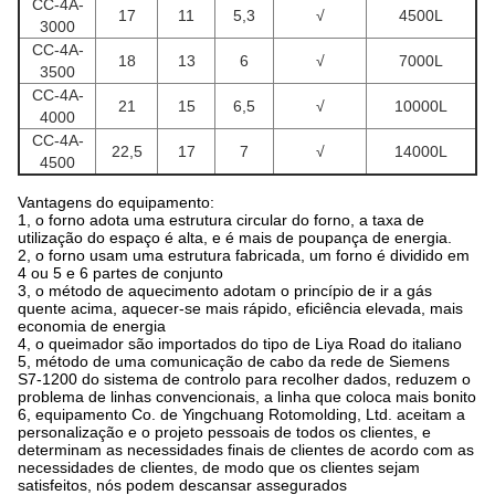
CC-4A-
17
11
5,3
√
4500L
3000
CC-4A-
18
13
6
√
7000L
3500
CC-4A-
21
15
6,5
√
10000L
4000
CC-4A-
22,5
17
7
√
14000L
4500
Vantagens do equipamento:
1, o forno adota uma estrutura circular do forno, a taxa de
utilização do espaço é alta, e é mais de poupança de energia.
2, o forno usam uma estrutura fabricada, um forno é dividido em
4 ou 5 e 6 partes de conjunto
3, o método de aquecimento adotam o princípio de ir a gás
quente acima, aquecer-se mais rápido, eficiência elevada, mais
economia de energia
4, o queimador são importados do tipo de Liya Road do italiano
5, método de uma comunicação de cabo da rede de Siemens
S7-1200 do sistema de controlo para recolher dados, reduzem o
problema de linhas convencionais, a linha que coloca mais bonito
6, equipamento Co. de Yingchuang Rotomolding, Ltd. aceitam a
personalização e o projeto pessoais de todos os clientes, e
determinam as necessidades finais de clientes de acordo com as
necessidades de clientes, de modo que os clientes sejam
satisfeitos, nós podem descansar assegurados