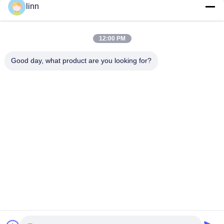
linn
Contato rápido
12:00 PM
Endereço
No.30 Chuangye West Road, cidade de Chunjiang, distrito
Good day, what product are you looking for?
de Xinbei, cidade de Changzhou, província de Jiangsu,
China
Telefone
86--15967190727-7:30
E-mail
rotomould@czyingchuang.com
Política de privacidade
|
Mapa do Site
| Boa qualidade de China
Máquina de Rotomolding da canela Fornecedor. © de Copyright
2019-2026 Changzhou Yingchuang Rotomolding Equipment Co,.