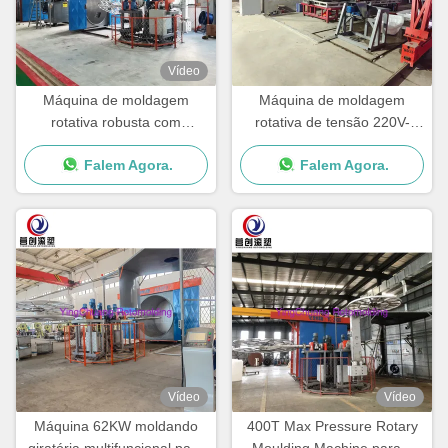
Vídeo
Máquina de moldagem
Máquina de moldagem
rotativa robusta com
rotativa de tensão 220V-
componentes de qualidade
480V para excelência de
Falem Agora.
Falem Agora.
para produzir caixa de
embalagens de plástico
resfriamento
Vídeo
Vídeo
Máquina 62KW moldando
400T Max Pressure Rotary