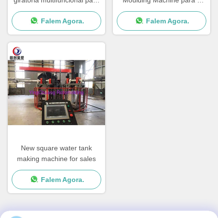
giratória multifuncional para
Moulding Machine para a
a garantia de 1 ano
espessura do molde de 0-
Falem Agora.
Falem Agora.
50mm
New square water tank
making machine for sales
Falem Agora.