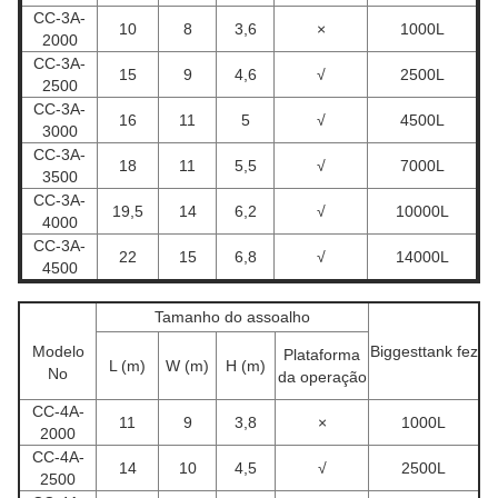
CC-3A-
10
8
3,6
×
1000L
2000
CC-3A-
15
9
4,6
√
2500L
2500
CC-3A-
16
11
5
√
4500L
3000
CC-3A-
18
11
5,5
√
7000L
3500
CC-3A-
19,5
14
6,2
√
10000L
4000
CC-3A-
22
15
6,8
√
14000L
4500
Tamanho do assoalho
Modelo
Biggesttank fez
Plataforma
L (m)
W (m)
H (m)
No
da operação
CC-4A-
11
9
3,8
×
1000L
2000
CC-4A-
14
10
4,5
√
2500L
2500