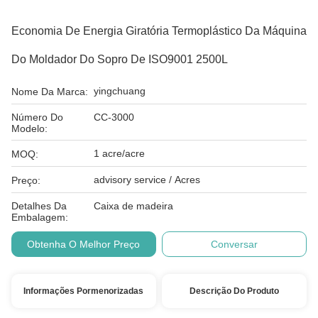
Economia De Energia Giratória Termoplástico Da Máquina
Do Moldador Do Sopro De ISO9001 2500L
yingchuang
Nome Da Marca:
Número Do
CC-3000
Modelo:
1 acre/acre
MOQ:
advisory service / Acres
Preço:
Detalhes Da
Caixa de madeira
Embalagem:
Obtenha O Melhor Preço
Conversar
Informações Pormenorizadas
Descrição Do Produto