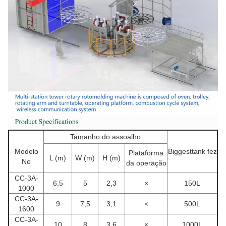
Tamanho do assoalho
Modelo
Biggesttank fez
Plataforma
L (m)
W (m)
H (m)
No
da operação
CC-3A-
6,5
5
2,3
×
150L
1000
CC-3A-
9
7,5
3,1
×
500L
1600
CC-3A-
10
8
3,6
×
1000L