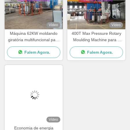
Vídeo
Vídeo
Máquina 62KW moldando
400T Max Pressure Rotary
giratória multifuncional para
Moulding Machine para a
a garantia de 1 ano
espessura do molde de 0-
Falem Agora.
Falem Agora.
50mm
Vídeo
Economia de energia