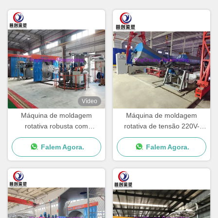
Vídeo
Máquina de moldagem
Máquina de moldagem
rotativa robusta com
rotativa de tensão 220V-
componentes de qualidade
480V para excelência de
Falem Agora.
Falem Agora.
para produzir caixa de
embalagens de plástico
resfriamento