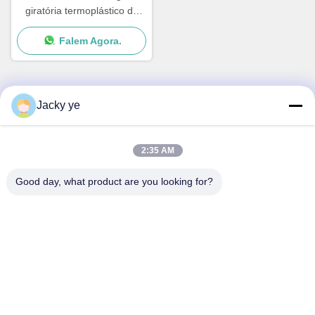
giratória termoplástico da
máquina do moldador do
Falem Agora.
sopro de ISO9001 2500L
Jacky ye
Contato rápido
2:35 AM
Endereço
No.30 Chuangye West Road, cidade de Chunjiang, distrito
Good day, what product are you looking for?
de Xinbei, cidade de Changzhou, província de Jiangsu,
China
Telefone
86--15967190727-7:30
E-mail
rotomould@czyingchuang.com